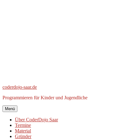
Zum
Inhalt
springen
coderdojo-saar.de
Programmieren für Kinder und Jugendliche
Menü
Über CoderDojo Saar
Termine
Material
Gründer