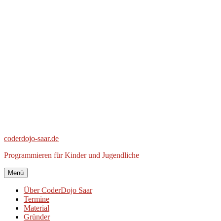
Zum
Inhalt
springen
coderdojo-saar.de
Programmieren für Kinder und Jugendliche
Menü
Über CoderDojo Saar
Termine
Material
Gründer