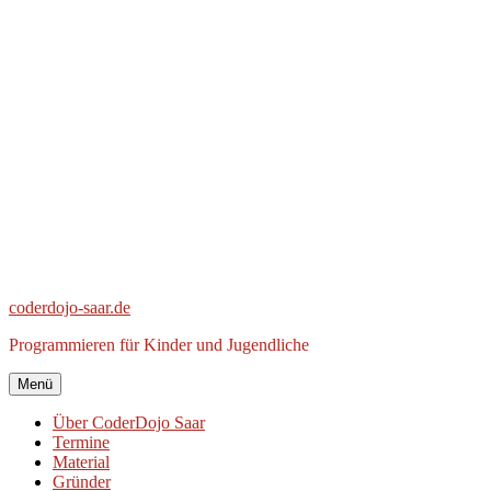
Zum
Inhalt
springen
coderdojo-saar.de
Programmieren für Kinder und Jugendliche
Menü
Über CoderDojo Saar
Termine
Material
Gründer