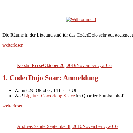
Die Räume in der Ligatura sind für das CoderDojo sehr gut geeignet
„1.
weiterlesen
CoderDojo
Autor
Veröffentlicht
Saar:
am
Ihr
Kerstin Reese
Oktober 29, 2016
November 7, 2016
wart
klasse!“
1. CoderDojo Saar: Anmeldung
Wann? 29. Oktober, 14 bis 17 Uhr
Wo?
Ligatura Coworking Space
im Quartier Eurobahnhof
„1.
weiterlesen
CoderDojo
Autor
Veröffentlicht
Saar:
am
Anmeldung“
Andreas Sander
September 8, 2016
November 7, 2016