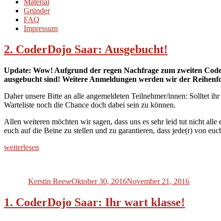
Material
Gründer
FAQ
Impressum
2. CoderDojo Saar: Ausgebucht!
Update: Wow! Aufgrund der regen Nachfrage zum zweiten Coder
ausgebucht sind! Weitere Anmeldungen werden wir der Reihenfolg
Daher unsere Bitte an alle angemeldeten Teilnehmer/innen: Solltet ih
Warteliste noch die Chance doch dabei sein zu können.
Allen weiteren möchten wir sagen, dass uns es sehr leid tut nicht 
euch auf die Beine zu stellen und zu garantieren, dass jede(r) von eu
„2.
weiterlesen
CoderDojo
Autor
Veröffentlicht
Saar:
am
Ausgebucht!“
Kerstin Reese
Oktober 30, 2016
November 21, 2016
1. CoderDojo Saar: Ihr wart klasse!