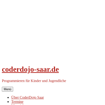
Zum
Inhalt
springen
coderdojo-saar.de
Programmieren für Kinder und Jugendliche
Menü
Über CoderDojo Saar
Termine